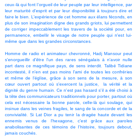
ceux-là qui font l'orgueil de leur peuple par leur intelligence, par
leur maturité d'esprit et par leur disponibilité à toujours dire et
faire le bien. L'expérience de cet homme aux élans féconds, en
plus de son imagination digne des grands griots, lui permettent
de corriger impeccablement les travers de la société pour, en
permanence, embellir le visage de notre peuple qui n'est lui-
même que dans les grandes circonstances.
Homme de radio et animateur chevronné, Hadj Mansour peut
s'enorgueillir d'être l'un des rares sénégalais à n'avoir nulle
part dans ce magnifique pays, de sens interdit. Talibé Tidiane
incontesté, il n'en est pas moins l'ami de toutes les confréries
et même de l’église, grâce à son sens de la mesure, à son
cœur ouvert partout où s'exercent la justice, la vérité et la
dignité du genre humain. Ce n'est pas hasard s'il a été choisi à
la tête des communicateurs traditionnels pour porter, partout où
cela est nécessaire la bonne parole, celle-là qui soulage, qui
insinue dans les veines fragiles, le sang de la concorde et de la
convivialité. Si Lat Dior a pu tenir la dragée haute devant les
ennemis venus de l'hexagone, c'est grâce aux paroles
anabolisantes de ces témoins de l'histoire, toujours debout,
jamais couchés.