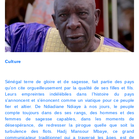
Culture
Sénégal terre de gloire et de sagesse, fait partie des pays
qu'on cite orgueilleusement par la qualité de ses filles et fils.
Leurs empreintes indélébiles dans l'histoire du pays
s'annoncent et s'énoncent comme un viatique pour ce peuple
fier et altier. De Ndiadiane Ndiaye à nos jours, le peuple
compte toujours dans des ses rangs, des hommes et des
femmes de sagesse capables, dans les moments de
désespérance, de redresser la pirogue quelle que soit la
turbulence des flots. Hadj Mansour Mbaye, ce grand
communicateur traditionnel qui a traversé les âges, est de