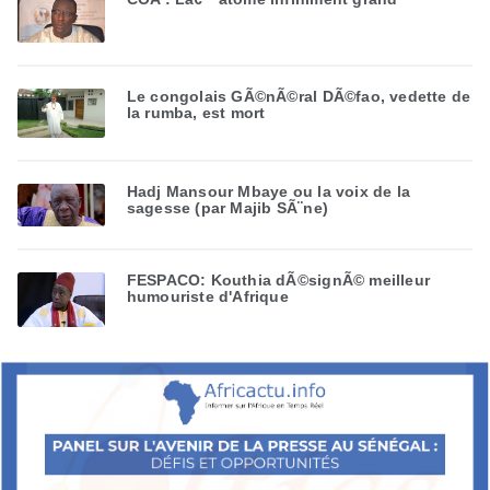
Le congolais GÃ©nÃ©ral DÃ©fao, vedette de
la rumba, est mort
Hadj Mansour Mbaye ou la voix de la
sagesse (par Majib SÃ¨ne)
FESPACO: Kouthia dÃ©signÃ© meilleur
humouriste d'Afrique