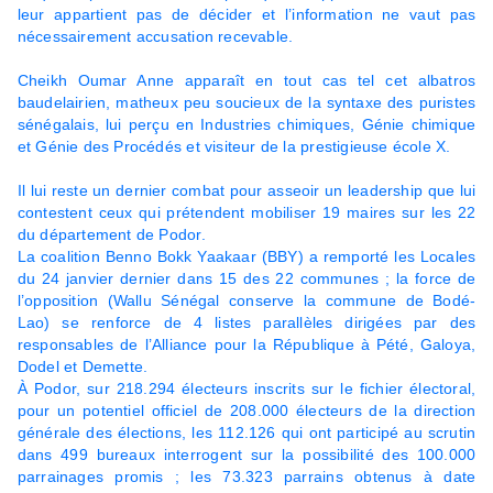
leur appartient pas de décider et l’information ne vaut pas
nécessairement accusation recevable.
Cheikh Oumar Anne apparaît en tout cas tel cet albatros
baudelairien, matheux peu soucieux de la syntaxe des puristes
sénégalais, lui perçu en Industries chimiques, Génie chimique
et Génie des Procédés et visiteur de la prestigieuse école X.
Il lui reste un dernier combat pour asseoir un leadership que lui
contestent ceux qui prétendent mobiliser 19 maires sur les 22
du département de Podor.
La coalition Benno Bokk Yaakaar (BBY) a remporté les Locales
du 24 janvier dernier dans 15 des 22 communes ; la force de
l’opposition (Wallu Sénégal conserve la commune de Bodé-
Lao) se renforce de 4 listes parallèles dirigées par des
responsables de l’Alliance pour la République à Pété, Galoya,
Dodel et Demette.
À Podor, sur 218.294 électeurs inscrits sur le fichier électoral,
pour un potentiel officiel de 208.000 électeurs de la direction
générale des élections, les 112.126 qui ont participé au scrutin
dans 499 bureaux interrogent sur la possibilité des 100.000
parrainages promis ; les 73.323 parrains obtenus à date