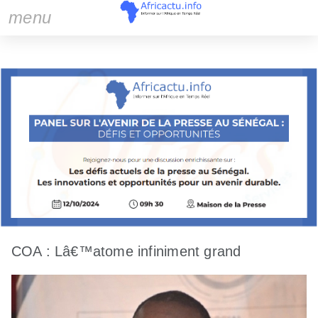
menu
COA : Lâ€™atome infiniment grand